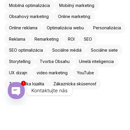
Mobilná optimalizácia
Mobilný marketing
Obsahový marketing
Online marketing
Online reklama
Optimalizácia webu
Personalizácia
Reklama
Remarketing
ROI
SEO
SEO optimalizácia
Sociálne médiá
Sociálne siete
Storytelling
Tvorba Obsahu
Umelá inteligencia
UX dizajn
video marketing
YouTube
Zákaznícka lojalita
Zákaznícka skúsenosť
1
Kontaktujte nás
Open chaty