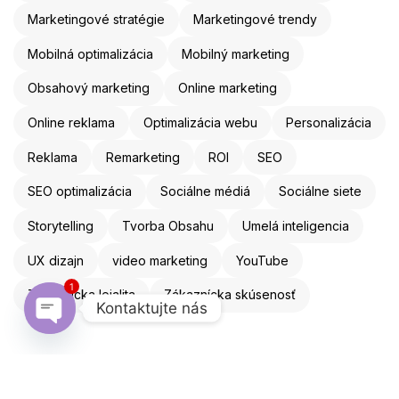
Marketingové stratégie
Marketingové trendy
Mobilná optimalizácia
Mobilný marketing
Obsahový marketing
Online marketing
Online reklama
Optimalizácia webu
Personalizácia
Reklama
Remarketing
ROI
SEO
SEO optimalizácia
Sociálne médiá
Sociálne siete
Storytelling
Tvorba Obsahu
Umelá inteligencia
UX dizajn
video marketing
YouTube
1
Zákaznícka lojalita
Zákaznícka skúsenosť
Kontaktujte nás
Open chaty