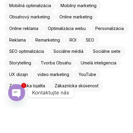
Mobilná optimalizácia
Mobilný marketing
Obsahový marketing
Online marketing
Online reklama
Optimalizácia webu
Personalizácia
Reklama
Remarketing
ROI
SEO
SEO optimalizácia
Sociálne médiá
Sociálne siete
Storytelling
Tvorba Obsahu
Umelá inteligencia
UX dizajn
video marketing
YouTube
1
Zákaznícka lojalita
Zákaznícka skúsenosť
Kontaktujte nás
Open chaty