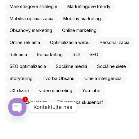
Marketingové stratégie
Marketingové trendy
Mobilná optimalizácia
Mobilný marketing
Obsahový marketing
Online marketing
Online reklama
Optimalizácia webu
Personalizácia
Reklama
Remarketing
ROI
SEO
SEO optimalizácia
Sociálne médiá
Sociálne siete
Storytelling
Tvorba Obsahu
Umelá inteligencia
UX dizajn
video marketing
YouTube
1
Zákaznícka lojalita
Zákaznícka skúsenosť
Kontaktujte nás
Open chaty