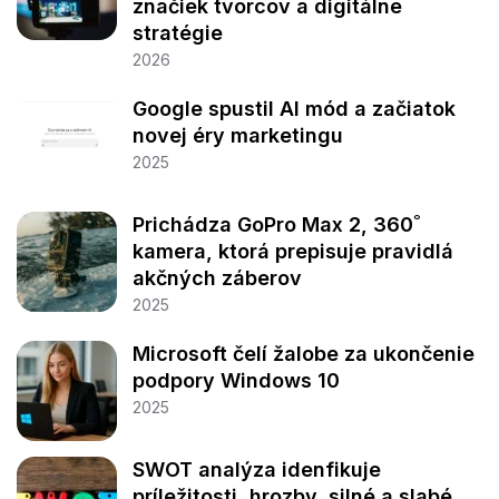
značiek tvorcov a digitálne
stratégie
2026
Google spustil AI mód a začiatok
novej éry marketingu
2025
Prichádza GoPro Max 2, 360˚
kamera, ktorá prepisuje pravidlá
akčných záberov
2025
Microsoft čelí žalobe za ukončenie
podpory Windows 10
2025
SWOT analýza idenfikuje
príležitosti, hrozby, silné a slabé