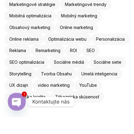
Marketingové stratégie
Marketingové trendy
Mobilná optimalizácia
Mobilný marketing
Obsahový marketing
Online marketing
Online reklama
Optimalizácia webu
Personalizácia
Reklama
Remarketing
ROI
SEO
SEO optimalizácia
Sociálne médiá
Sociálne siete
Storytelling
Tvorba Obsahu
Umelá inteligencia
UX dizajn
video marketing
YouTube
1
Zákaznícka lojalita
Zákaznícka skúsenosť
Kontaktujte nás
Open chaty