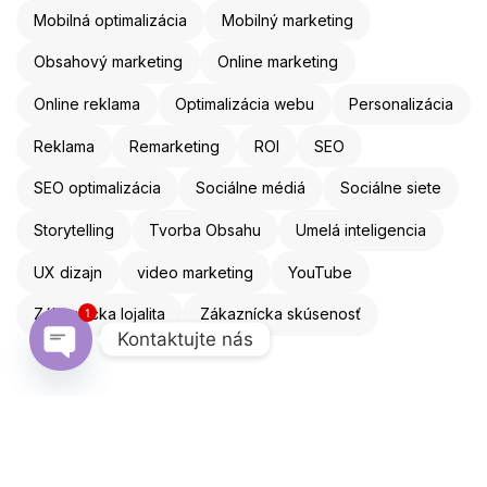
Mobilná optimalizácia
Mobilný marketing
Obsahový marketing
Online marketing
Online reklama
Optimalizácia webu
Personalizácia
Reklama
Remarketing
ROI
SEO
SEO optimalizácia
Sociálne médiá
Sociálne siete
Storytelling
Tvorba Obsahu
Umelá inteligencia
UX dizajn
video marketing
YouTube
1
Zákaznícka lojalita
Zákaznícka skúsenosť
Kontaktujte nás
Open chaty