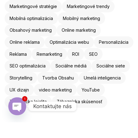
Marketingové stratégie
Marketingové trendy
Mobilná optimalizácia
Mobilný marketing
Obsahový marketing
Online marketing
Online reklama
Optimalizácia webu
Personalizácia
Reklama
Remarketing
ROI
SEO
SEO optimalizácia
Sociálne médiá
Sociálne siete
Storytelling
Tvorba Obsahu
Umelá inteligencia
UX dizajn
video marketing
YouTube
1
Zákaznícka lojalita
Zákaznícka skúsenosť
Kontaktujte nás
Open chaty