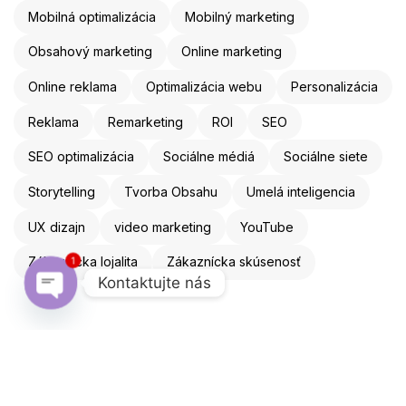
Mobilná optimalizácia
Mobilný marketing
Obsahový marketing
Online marketing
Online reklama
Optimalizácia webu
Personalizácia
Reklama
Remarketing
ROI
SEO
SEO optimalizácia
Sociálne médiá
Sociálne siete
Storytelling
Tvorba Obsahu
Umelá inteligencia
UX dizajn
video marketing
YouTube
1
Zákaznícka lojalita
Zákaznícka skúsenosť
Kontaktujte nás
Open chaty