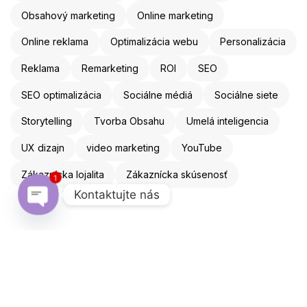
Obsahový marketing
Online marketing
Online reklama
Optimalizácia webu
Personalizácia
Reklama
Remarketing
ROI
SEO
SEO optimalizácia
Sociálne médiá
Sociálne siete
Storytelling
Tvorba Obsahu
Umelá inteligencia
UX dizajn
video marketing
YouTube
Zákaznícka lojalita
Zákaznícka skúsenosť
1
Kontaktujte nás
Open chaty