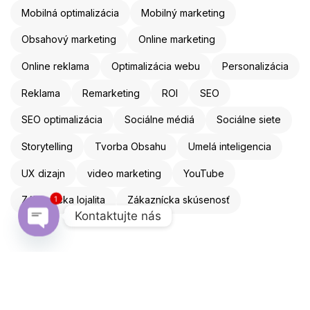
Mobilná optimalizácia
Mobilný marketing
Obsahový marketing
Online marketing
Online reklama
Optimalizácia webu
Personalizácia
Reklama
Remarketing
ROI
SEO
SEO optimalizácia
Sociálne médiá
Sociálne siete
Storytelling
Tvorba Obsahu
Umelá inteligencia
UX dizajn
video marketing
YouTube
Zákaznícka lojalita
Zákaznícka skúsenosť
1
Kontaktujte nás
Open chaty