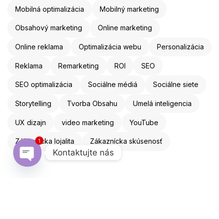
Mobilná optimalizácia
Mobilný marketing
Obsahový marketing
Online marketing
Online reklama
Optimalizácia webu
Personalizácia
Reklama
Remarketing
ROI
SEO
SEO optimalizácia
Sociálne médiá
Sociálne siete
Storytelling
Tvorba Obsahu
Umelá inteligencia
UX dizajn
video marketing
YouTube
1
Zákaznícka lojalita
Zákaznícka skúsenosť
Kontaktujte nás
Open chaty