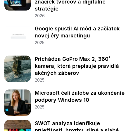
značiek tvorcov a digitálne
stratégie
2026
Google spustil AI mód a začiatok
novej éry marketingu
2025
Prichádza GoPro Max 2, 360˚
kamera, ktorá prepisuje pravidlá
akčných záberov
2025
Microsoft čelí žalobe za ukončenie
podpory Windows 10
2025
SWOT analýza idenfikuje
príležitosti, hrozby, silné a slabé