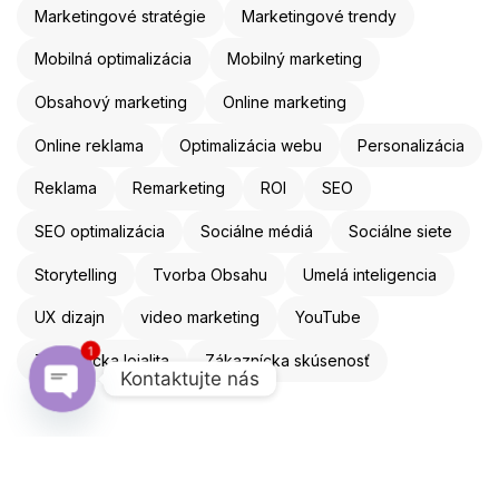
Marketingové stratégie
Marketingové trendy
Mobilná optimalizácia
Mobilný marketing
Obsahový marketing
Online marketing
Online reklama
Optimalizácia webu
Personalizácia
Reklama
Remarketing
ROI
SEO
SEO optimalizácia
Sociálne médiá
Sociálne siete
Storytelling
Tvorba Obsahu
Umelá inteligencia
UX dizajn
video marketing
YouTube
1
Zákaznícka lojalita
Zákaznícka skúsenosť
Kontaktujte nás
Open chaty