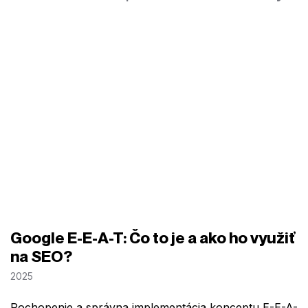
Google E-E-A-T: Čo to je a ako ho využiť
na SEO?
2025
Pochopenie a správna implementácia konceptu E-E-A-