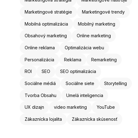
Marketingové stratégie
Marketingové trendy
Mobilná optimalizácia
Mobilný marketing
Obsahový marketing
Online marketing
Online reklama
Optimalizácia webu
Personalizácia
Reklama
Remarketing
ROI
SEO
SEO optimalizácia
Sociálne médiá
Sociálne siete
Storytelling
Tvorba Obsahu
Umelá inteligencia
UX dizajn
video marketing
YouTube
Zákaznícka lojalita
Zákaznícka skúsenosť