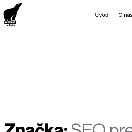
Úvod
O ná
Značka:
SEO pre