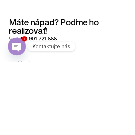
Máte nápad? Poďme ho
realizovať!
+421 901 721 888
1
Kontaktujte nás
Open chaty
Úvod
Digitálna agentúra Webiano
Kontakt