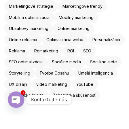
Marketingové stratégie
Marketingové trendy
Mobilná optimalizácia
Mobilný marketing
Obsahový marketing
Online marketing
Online reklama
Optimalizácia webu
Personalizácia
Reklama
Remarketing
ROI
SEO
SEO optimalizácia
Sociálne médiá
Sociálne siete
Storytelling
Tvorba Obsahu
Umelá inteligencia
UX dizajn
video marketing
YouTube
1
Zákaznícka lojalita
Zákaznícka skúsenosť
Kontaktujte nás
Open chaty