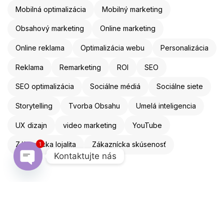
Mobilná optimalizácia
Mobilný marketing
Obsahový marketing
Online marketing
Online reklama
Optimalizácia webu
Personalizácia
Reklama
Remarketing
ROI
SEO
SEO optimalizácia
Sociálne médiá
Sociálne siete
Storytelling
Tvorba Obsahu
Umelá inteligencia
UX dizajn
video marketing
YouTube
1
Zákaznícka lojalita
Zákaznícka skúsenosť
Kontaktujte nás
Open chaty