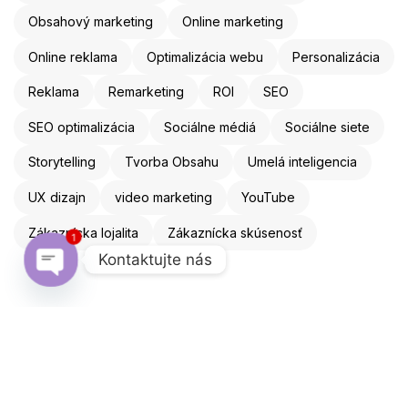
Obsahový marketing
Online marketing
Online reklama
Optimalizácia webu
Personalizácia
Reklama
Remarketing
ROI
SEO
SEO optimalizácia
Sociálne médiá
Sociálne siete
Storytelling
Tvorba Obsahu
Umelá inteligencia
UX dizajn
video marketing
YouTube
Zákaznícka lojalita
Zákaznícka skúsenosť
1
Kontaktujte nás
Open chaty