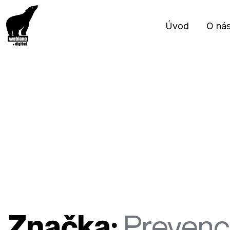
Úvod
O ná
Značka:
Prevenc