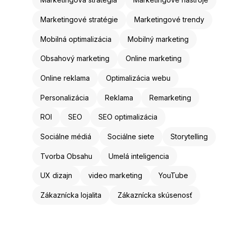
Marketingové stratégie
Marketingové trendy
Mobilná optimalizácia
Mobilný marketing
Obsahový marketing
Online marketing
Online reklama
Optimalizácia webu
Personalizácia
Reklama
Remarketing
ROI
SEO
SEO optimalizácia
Sociálne médiá
Sociálne siete
Storytelling
Tvorba Obsahu
Umelá inteligencia
UX dizajn
video marketing
YouTube
Zákaznícka lojalita
Zákaznícka skúsenosť