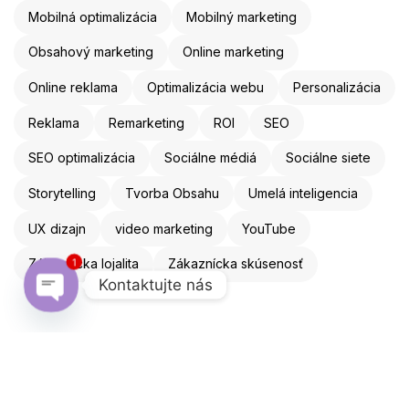
Mobilná optimalizácia
Mobilný marketing
Obsahový marketing
Online marketing
Online reklama
Optimalizácia webu
Personalizácia
Reklama
Remarketing
ROI
SEO
SEO optimalizácia
Sociálne médiá
Sociálne siete
Storytelling
Tvorba Obsahu
Umelá inteligencia
UX dizajn
video marketing
YouTube
Zákaznícka lojalita
Zákaznícka skúsenosť
1
Kontaktujte nás
Open chaty