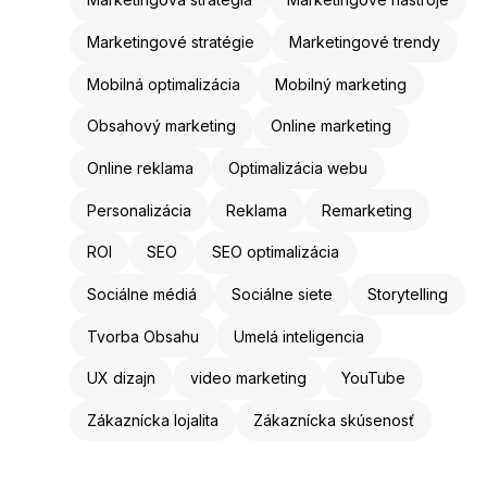
Marketingové stratégie
Marketingové trendy
Mobilná optimalizácia
Mobilný marketing
Obsahový marketing
Online marketing
Online reklama
Optimalizácia webu
Personalizácia
Reklama
Remarketing
ROI
SEO
SEO optimalizácia
Sociálne médiá
Sociálne siete
Storytelling
Tvorba Obsahu
Umelá inteligencia
UX dizajn
video marketing
YouTube
Zákaznícka lojalita
Zákaznícka skúsenosť