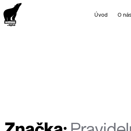
Úvod
O ná
Značka:
Pravidel