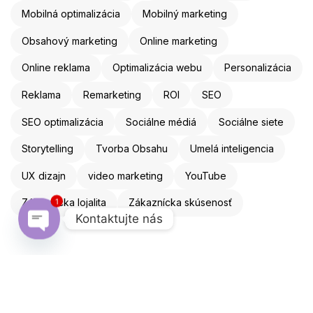
Mobilná optimalizácia
Mobilný marketing
Obsahový marketing
Online marketing
Online reklama
Optimalizácia webu
Personalizácia
Reklama
Remarketing
ROI
SEO
SEO optimalizácia
Sociálne médiá
Sociálne siete
Storytelling
Tvorba Obsahu
Umelá inteligencia
UX dizajn
video marketing
YouTube
Zákaznícka lojalita
Zákaznícka skúsenosť
1
Kontaktujte nás
Open chaty