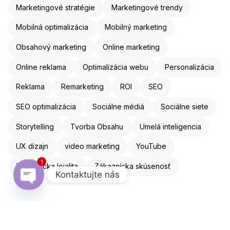
Marketingové stratégie
Marketingové trendy
Mobilná optimalizácia
Mobilný marketing
Obsahový marketing
Online marketing
Online reklama
Optimalizácia webu
Personalizácia
Reklama
Remarketing
ROI
SEO
SEO optimalizácia
Sociálne médiá
Sociálne siete
Storytelling
Tvorba Obsahu
Umelá inteligencia
UX dizajn
video marketing
YouTube
1
Zákaznícka lojalita
Zákaznícka skúsenosť
Kontaktujte nás
Open chaty