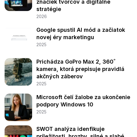
značiek tvorcov a digitálne
stratégie
2026
Google spustil AI mód a začiatok
novej éry marketingu
2025
Prichádza GoPro Max 2, 360˚
kamera, ktorá prepisuje pravidlá
akčných záberov
2025
Microsoft čelí žalobe za ukončenie
podpory Windows 10
2025
SWOT analýza idenfikuje
príležitosti, hrozby, silné a slabé