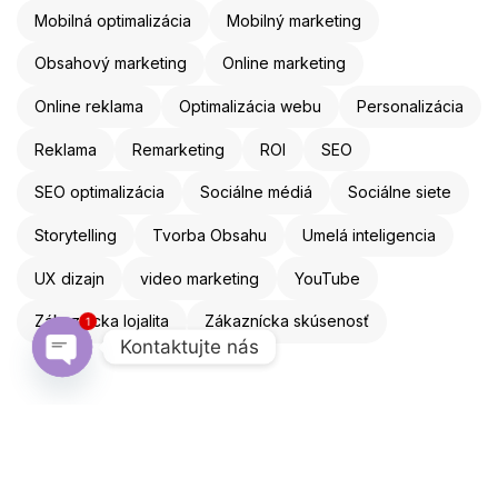
Mobilná optimalizácia
Mobilný marketing
Obsahový marketing
Online marketing
Online reklama
Optimalizácia webu
Personalizácia
Reklama
Remarketing
ROI
SEO
SEO optimalizácia
Sociálne médiá
Sociálne siete
Storytelling
Tvorba Obsahu
Umelá inteligencia
UX dizajn
video marketing
YouTube
1
Zákaznícka lojalita
Zákaznícka skúsenosť
Kontaktujte nás
Open chaty