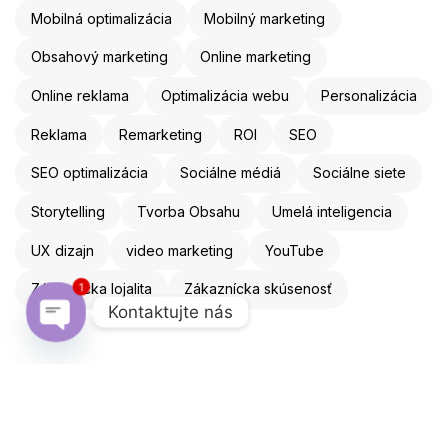
Mobilná optimalizácia
Mobilný marketing
Obsahový marketing
Online marketing
Online reklama
Optimalizácia webu
Personalizácia
Reklama
Remarketing
ROI
SEO
SEO optimalizácia
Sociálne médiá
Sociálne siete
Storytelling
Tvorba Obsahu
Umelá inteligencia
UX dizajn
video marketing
YouTube
Zákaznícka lojalita
Zákaznícka skúsenosť
1
Kontaktujte nás
Open chaty