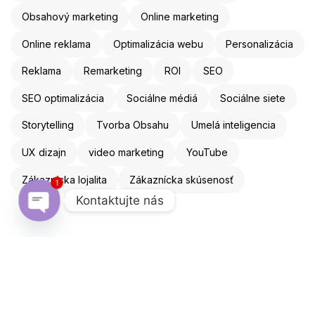
Obsahový marketing
Online marketing
Online reklama
Optimalizácia webu
Personalizácia
Reklama
Remarketing
ROI
SEO
SEO optimalizácia
Sociálne médiá
Sociálne siete
Storytelling
Tvorba Obsahu
Umelá inteligencia
UX dizajn
video marketing
YouTube
Zákaznícka lojalita
Zákaznícka skúsenosť
1
Kontaktujte nás
Open chaty