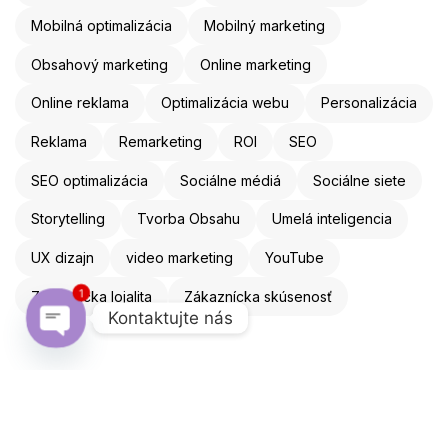
Mobilná optimalizácia
Mobilný marketing
Obsahový marketing
Online marketing
Online reklama
Optimalizácia webu
Personalizácia
Reklama
Remarketing
ROI
SEO
SEO optimalizácia
Sociálne médiá
Sociálne siete
Storytelling
Tvorba Obsahu
Umelá inteligencia
UX dizajn
video marketing
YouTube
1
Zákaznícka lojalita
Zákaznícka skúsenosť
Kontaktujte nás
Open chaty