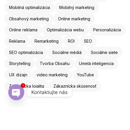
Mobilná optimalizácia
Mobilný marketing
Obsahový marketing
Online marketing
Online reklama
Optimalizácia webu
Personalizácia
Reklama
Remarketing
ROI
SEO
SEO optimalizácia
Sociálne médiá
Sociálne siete
Storytelling
Tvorba Obsahu
Umelá inteligencia
UX dizajn
video marketing
YouTube
1
Zákaznícka lojalita
Zákaznícka skúsenosť
Kontaktujte nás
Open chaty