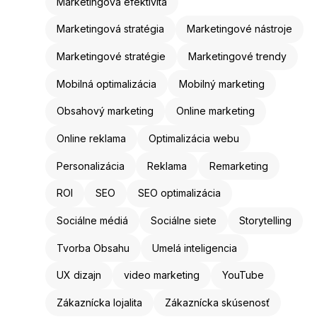
Marketingová efektivita
Marketingová stratégia
Marketingové nástroje
Marketingové stratégie
Marketingové trendy
Mobilná optimalizácia
Mobilný marketing
Obsahový marketing
Online marketing
Online reklama
Optimalizácia webu
Personalizácia
Reklama
Remarketing
ROI
SEO
SEO optimalizácia
Sociálne médiá
Sociálne siete
Storytelling
Tvorba Obsahu
Umelá inteligencia
UX dizajn
video marketing
YouTube
Zákaznícka lojalita
Zákaznícka skúsenosť