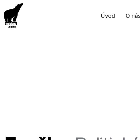
Úvod
O ná