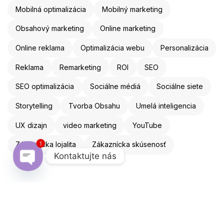
Mobilná optimalizácia
Mobilný marketing
Obsahový marketing
Online marketing
Online reklama
Optimalizácia webu
Personalizácia
Reklama
Remarketing
ROI
SEO
SEO optimalizácia
Sociálne médiá
Sociálne siete
Storytelling
Tvorba Obsahu
Umelá inteligencia
UX dizajn
video marketing
YouTube
Zákaznícka lojalita
Zákaznícka skúsenosť
1
Kontaktujte nás
Open chaty