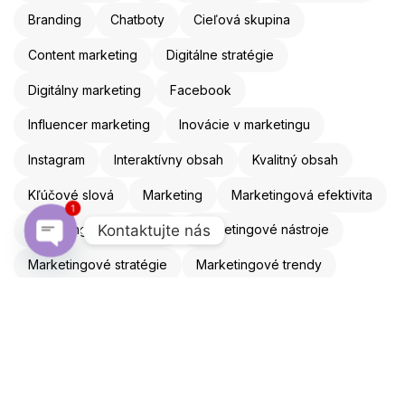
Branding
Chatboty
Cieľová skupina
Content marketing
Digitálne stratégie
Digitálny marketing
Facebook
Influencer marketing
Inovácie v marketingu
Instagram
Interaktívny obsah
Kvalitný obsah
Kľúčové slová
Marketing
Marketingová efektivita
1
Kontaktujte nás
Marketingová stratégia
Marketingové nástroje
Marketingové stratégie
Marketingové trendy
Open chaty
Mobilná optimalizácia
Mobilný marketing
Obsahový marketing
Online marketing
Online reklama
Optimalizácia webu
Personalizácia
Reklama
Remarketing
ROI
SEO