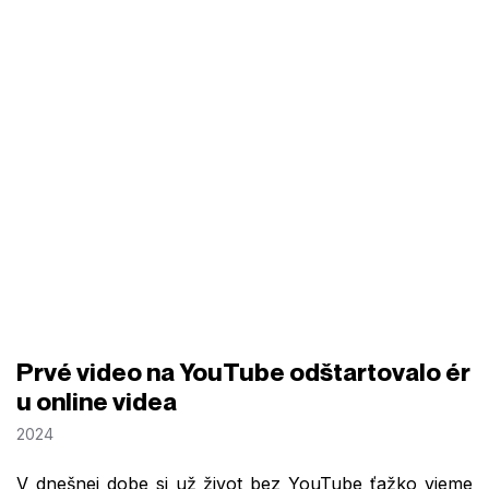
Prvé video na YouTube odštartovalo ér
u online videa
2024
V dnešnej dobe si už život bez YouTube ťažko vieme