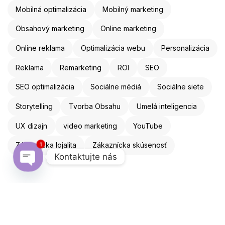
Mobilná optimalizácia
Mobilný marketing
Obsahový marketing
Online marketing
Online reklama
Optimalizácia webu
Personalizácia
Reklama
Remarketing
ROI
SEO
SEO optimalizácia
Sociálne médiá
Sociálne siete
Storytelling
Tvorba Obsahu
Umelá inteligencia
UX dizajn
video marketing
YouTube
Zákaznícka lojalita
Zákaznícka skúsenosť
1
Kontaktujte nás
Open chaty