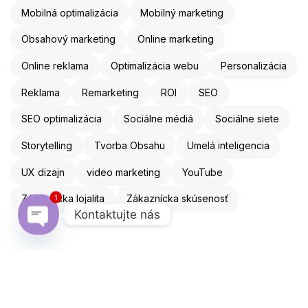
Mobilná optimalizácia
Mobilný marketing
Obsahový marketing
Online marketing
Online reklama
Optimalizácia webu
Personalizácia
Reklama
Remarketing
ROI
SEO
SEO optimalizácia
Sociálne médiá
Sociálne siete
Storytelling
Tvorba Obsahu
Umelá inteligencia
UX dizajn
video marketing
YouTube
Zákaznícka lojalita
Zákaznícka skúsenosť
1
Kontaktujte nás
Open chaty