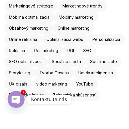
Marketingové stratégie
Marketingové trendy
Mobilná optimalizácia
Mobilný marketing
Obsahový marketing
Online marketing
Online reklama
Optimalizácia webu
Personalizácia
Reklama
Remarketing
ROI
SEO
SEO optimalizácia
Sociálne médiá
Sociálne siete
Storytelling
Tvorba Obsahu
Umelá inteligencia
UX dizajn
video marketing
YouTube
1
Zákaznícka lojalita
Zákaznícka skúsenosť
Kontaktujte nás
Open chaty