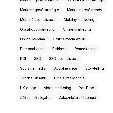
Marketingové stratégie
Marketingové trendy
Mobilná optimalizácia
Mobilný marketing
Obsahový marketing
Online marketing
Online reklama
Optimalizácia webu
Personalizácia
Reklama
Remarketing
ROI
SEO
SEO optimalizácia
Sociálne médiá
Sociálne siete
Storytelling
Tvorba Obsahu
Umelá inteligencia
UX dizajn
video marketing
YouTube
Zákaznícka lojalita
Zákaznícka skúsenosť