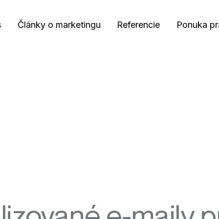
s
Články o marketingu
Referencie
Ponuka pr
lizované e-maily p