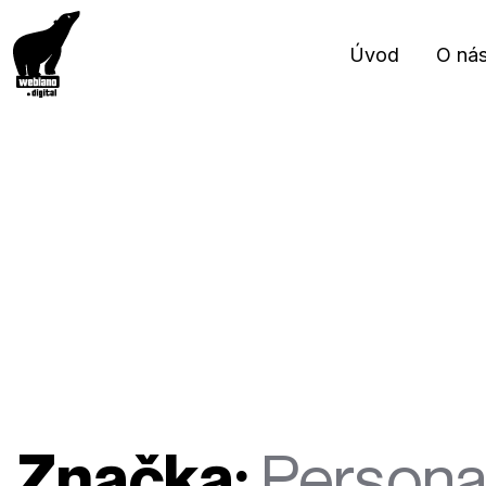
Úvod
O ná
Značka:
Persona