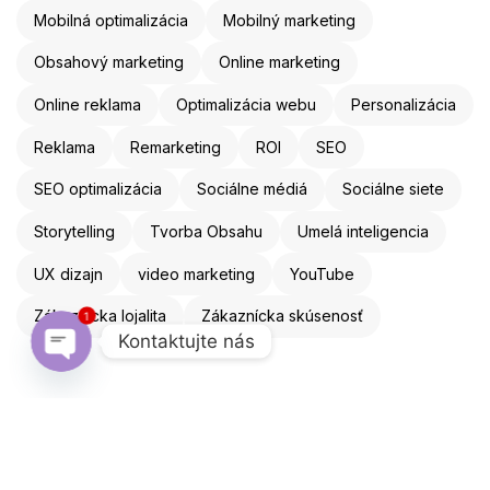
Mobilná optimalizácia
Mobilný marketing
Obsahový marketing
Online marketing
Online reklama
Optimalizácia webu
Personalizácia
Reklama
Remarketing
ROI
SEO
SEO optimalizácia
Sociálne médiá
Sociálne siete
Storytelling
Tvorba Obsahu
Umelá inteligencia
UX dizajn
video marketing
YouTube
1
Zákaznícka lojalita
Zákaznícka skúsenosť
Kontaktujte nás
Open chaty