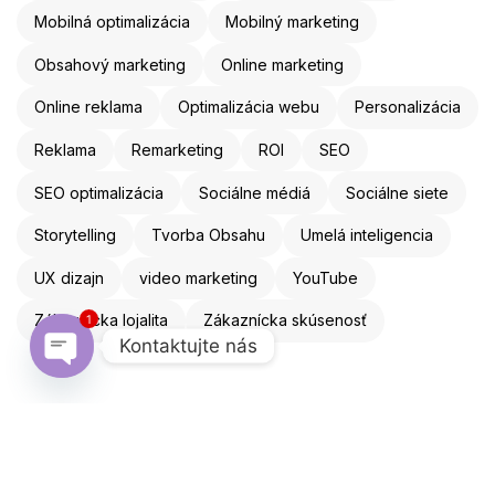
Mobilná optimalizácia
Mobilný marketing
Obsahový marketing
Online marketing
Online reklama
Optimalizácia webu
Personalizácia
Reklama
Remarketing
ROI
SEO
SEO optimalizácia
Sociálne médiá
Sociálne siete
Storytelling
Tvorba Obsahu
Umelá inteligencia
UX dizajn
video marketing
YouTube
1
Zákaznícka lojalita
Zákaznícka skúsenosť
Kontaktujte nás
Open chaty