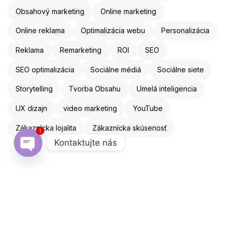
Obsahový marketing
Online marketing
Online reklama
Optimalizácia webu
Personalizácia
Reklama
Remarketing
ROI
SEO
SEO optimalizácia
Sociálne médiá
Sociálne siete
Storytelling
Tvorba Obsahu
Umelá inteligencia
UX dizajn
video marketing
YouTube
Zákaznícka lojalita
Zákaznícka skúsenosť
1
Kontaktujte nás
Open chaty