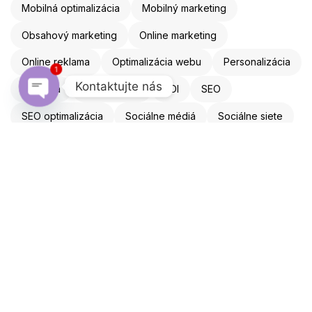
Mobilná optimalizácia
Mobilný marketing
Obsahový marketing
Online marketing
Online reklama
Optimalizácia webu
Personalizácia
1
Kontaktujte nás
Reklama
Remarketing
ROI
SEO
Open chaty
SEO optimalizácia
Sociálne médiá
Sociálne siete
Storytelling
Tvorba Obsahu
Umelá inteligencia
UX dizajn
video marketing
YouTube
Zákaznícka lojalita
Zákaznícka skúsenosť
Máte nápad? Poďme ho