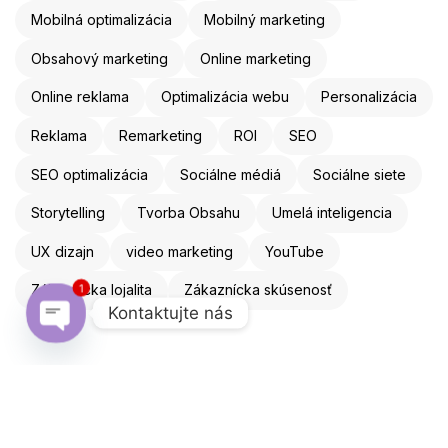
Mobilná optimalizácia
Mobilný marketing
Obsahový marketing
Online marketing
Online reklama
Optimalizácia webu
Personalizácia
Reklama
Remarketing
ROI
SEO
SEO optimalizácia
Sociálne médiá
Sociálne siete
Storytelling
Tvorba Obsahu
Umelá inteligencia
UX dizajn
video marketing
YouTube
Zákaznícka lojalita
Zákaznícka skúsenosť
1
Kontaktujte nás
Open chaty