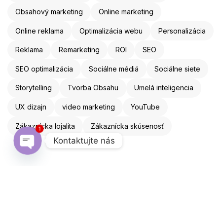
Obsahový marketing
Online marketing
Online reklama
Optimalizácia webu
Personalizácia
Reklama
Remarketing
ROI
SEO
SEO optimalizácia
Sociálne médiá
Sociálne siete
Storytelling
Tvorba Obsahu
Umelá inteligencia
UX dizajn
video marketing
YouTube
Zákaznícka lojalita
Zákaznícka skúsenosť
1
Kontaktujte nás
Open chaty