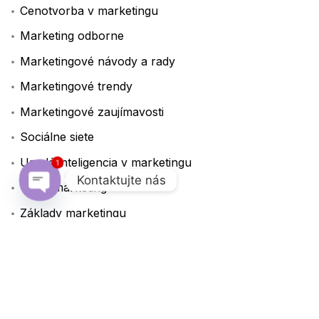
Cenotvorba v marketingu
Marketing odborne
Marketingové návody a rady
Marketingové trendy
Marketingové zaujímavosti
Sociálne siete
Umelá inteligencia v marketingu
1
Kontaktujte nás
Video marketing
Open chaty
Základy marketingu
Značky
A/B testovanie
AI
Analýza dát
Automatizácia