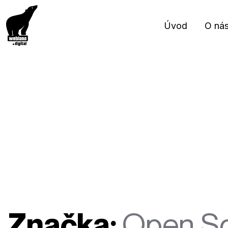
Úvod
O ná
Značka:
Open S