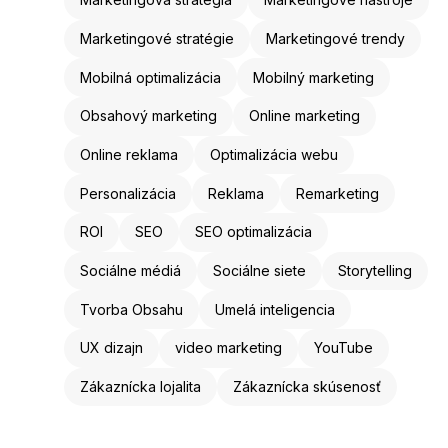
Marketingové stratégie
Marketingové trendy
Mobilná optimalizácia
Mobilný marketing
Obsahový marketing
Online marketing
Online reklama
Optimalizácia webu
Personalizácia
Reklama
Remarketing
ROI
SEO
SEO optimalizácia
Sociálne médiá
Sociálne siete
Storytelling
Tvorba Obsahu
Umelá inteligencia
UX dizajn
video marketing
YouTube
Zákaznícka lojalita
Zákaznícka skúsenosť