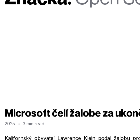
Microsoft čelí žalobe za uko
2025
3 min read
Kalifornský obyvateľ Lawrence Klein podal žalobu pr