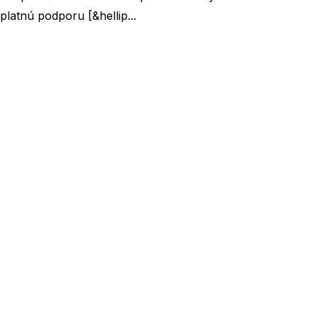
latnú podporu [&hellip...