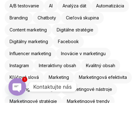
A/B testovanie
AI
Analýza dát
Automatizácia
Branding
Chatboty
Cieľová skupina
Content marketing
Digitálne stratégie
Digitálny marketing
Facebook
Influencer marketing
Inovácie v marketingu
Instagram
Interaktívny obsah
Kvalitný obsah
Kľúčové slová
Marketing
Marketingová efektivita
1
Kontaktujte nás
Marketingová stratégia
Marketingové nástroje
Open chaty
Marketingové stratégie
Marketingové trendy
Mobilná optimalizácia
Mobilný marketing
Obsahový marketing
Online marketing
Online reklama
Optimalizácia webu
Personalizácia