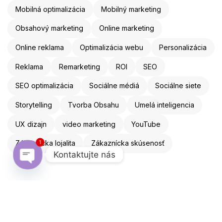
Mobilná optimalizácia
Mobilný marketing
Obsahový marketing
Online marketing
Online reklama
Optimalizácia webu
Personalizácia
Reklama
Remarketing
ROI
SEO
SEO optimalizácia
Sociálne médiá
Sociálne siete
Storytelling
Tvorba Obsahu
Umelá inteligencia
UX dizajn
video marketing
YouTube
Zákaznícka lojalita
Zákaznícka skúsenosť
1
Kontaktujte nás
Open chaty