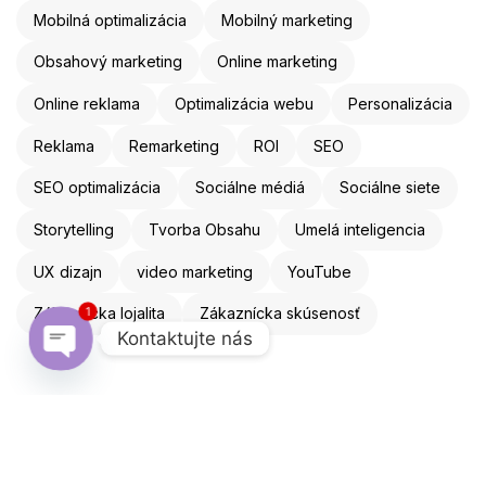
Mobilná optimalizácia
Mobilný marketing
Obsahový marketing
Online marketing
Online reklama
Optimalizácia webu
Personalizácia
Reklama
Remarketing
ROI
SEO
SEO optimalizácia
Sociálne médiá
Sociálne siete
Storytelling
Tvorba Obsahu
Umelá inteligencia
UX dizajn
video marketing
YouTube
Zákaznícka lojalita
Zákaznícka skúsenosť
1
Kontaktujte nás
Open chaty