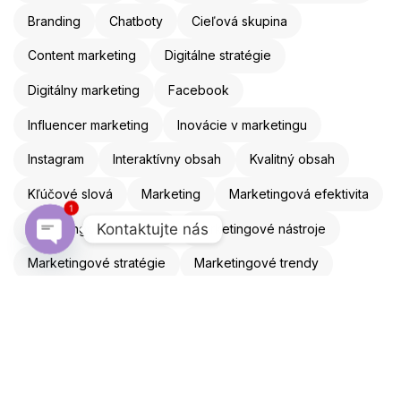
Branding
Chatboty
Cieľová skupina
Content marketing
Digitálne stratégie
Digitálny marketing
Facebook
Influencer marketing
Inovácie v marketingu
Instagram
Interaktívny obsah
Kvalitný obsah
Kľúčové slová
Marketing
Marketingová efektivita
1
Kontaktujte nás
Marketingová stratégia
Marketingové nástroje
Marketingové stratégie
Marketingové trendy
Open chaty
Mobilná optimalizácia
Mobilný marketing
Obsahový marketing
Online marketing
Online reklama
Optimalizácia webu
Personalizácia