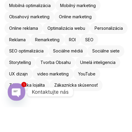
Mobilná optimalizácia
Mobilný marketing
Obsahový marketing
Online marketing
Online reklama
Optimalizácia webu
Personalizácia
Reklama
Remarketing
ROI
SEO
SEO optimalizácia
Sociálne médiá
Sociálne siete
Storytelling
Tvorba Obsahu
Umelá inteligencia
UX dizajn
video marketing
YouTube
Zákaznícka lojalita
Zákaznícka skúsenosť
1
Kontaktujte nás
Open chaty