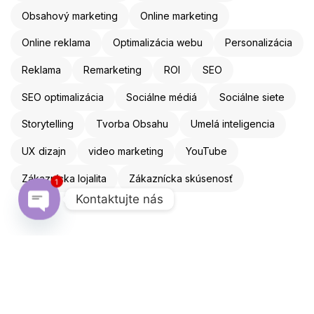
Obsahový marketing
Online marketing
Online reklama
Optimalizácia webu
Personalizácia
Reklama
Remarketing
ROI
SEO
SEO optimalizácia
Sociálne médiá
Sociálne siete
Storytelling
Tvorba Obsahu
Umelá inteligencia
UX dizajn
video marketing
YouTube
Zákaznícka lojalita
Zákaznícka skúsenosť
1
Kontaktujte nás
Open chaty