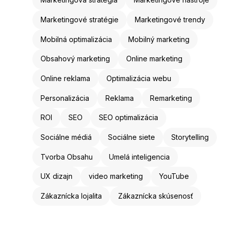
Marketingové stratégie
Marketingové trendy
Mobilná optimalizácia
Mobilný marketing
Obsahový marketing
Online marketing
Online reklama
Optimalizácia webu
Personalizácia
Reklama
Remarketing
ROI
SEO
SEO optimalizácia
Sociálne médiá
Sociálne siete
Storytelling
Tvorba Obsahu
Umelá inteligencia
UX dizajn
video marketing
YouTube
Zákaznícka lojalita
Zákaznícka skúsenosť