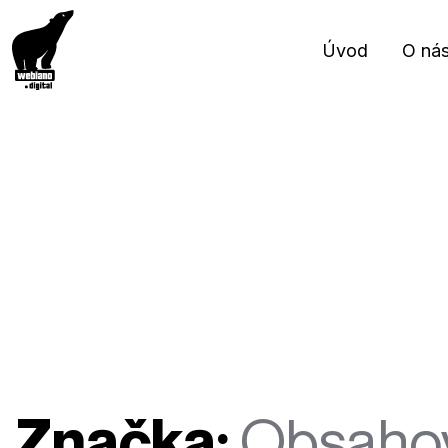
Úvod
O ná
Značka:
Obsahov