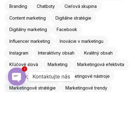
Branding
Chatboty
Cieľová skupina
Content marketing
Digitálne stratégie
Digitálny marketing
Facebook
Influencer marketing
Inovácie v marketingu
Instagram
Interaktívny obsah
Kvalitný obsah
Kľúčové slová
Marketing
Marketingová efektivita
1
Kontaktujte nás
Marketingová stratégia
Marketingové nástroje
Marketingové stratégie
Marketingové trendy
Open chaty
Mobilná optimalizácia
Mobilný marketing
Obsahový marketing
Online marketing
Online reklama
Optimalizácia webu
Personalizácia
Reklama
Remarketing
ROI
SEO